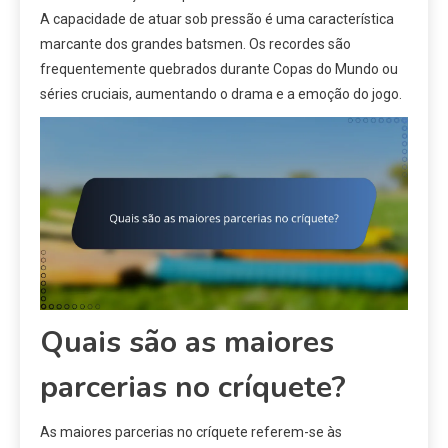
A capacidade de atuar sob pressão é uma característica
marcante dos grandes batsmen. Os recordes são
frequentemente quebrados durante Copas do Mundo ou
séries cruciais, aumentando o drama e a emoção do jogo.
Quais são as maiores
parcerias no críquete?
As maiores parcerias no críquete referem-se às