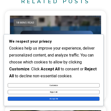
RELATED POSTS
18 MINS READ
We respect your privacy
Cookies help us improve your experience, deliver
personalized content, and analyze traffic. You can
choose which cookies to allow by clicking
Customize
. Click
Accept All
to consent or
Reject
Atualizações de Marcação de Críquete:
Marcação ao Vivo, Comentários, Transmissões
All
to decline non-essential cookies.
17/02/2026
Sistemas de Marcação de Críquete
Customize
0
Marcus Whitaker
Reject All
Accept All