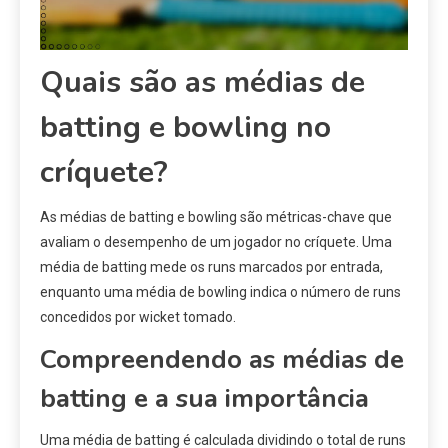
Quais são as médias de
batting e bowling no
críquete?
As médias de batting e bowling são métricas-chave que
avaliam o desempenho de um jogador no críquete. Uma
média de batting mede os runs marcados por entrada,
enquanto uma média de bowling indica o número de runs
concedidos por wicket tomado.
Compreendendo as médias de
batting e a sua importância
Uma média de batting é calculada dividindo o total de runs