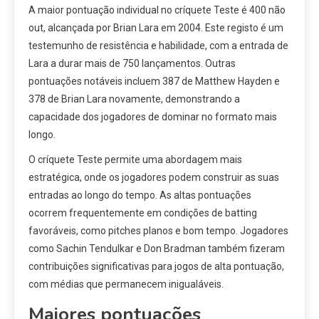
A maior pontuação individual no críquete Teste é 400 não
out, alcançada por Brian Lara em 2004. Este registo é um
testemunho de resistência e habilidade, com a entrada de
Lara a durar mais de 750 lançamentos. Outras
pontuações notáveis incluem 387 de Matthew Hayden e
378 de Brian Lara novamente, demonstrando a
capacidade dos jogadores de dominar no formato mais
longo.
O críquete Teste permite uma abordagem mais
estratégica, onde os jogadores podem construir as suas
entradas ao longo do tempo. As altas pontuações
ocorrem frequentemente em condições de batting
favoráveis, como pitches planos e bom tempo. Jogadores
como Sachin Tendulkar e Don Bradman também fizeram
contribuições significativas para jogos de alta pontuação,
com médias que permanecem inigualáveis.
Maiores pontuações