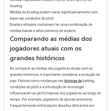
bowling.
Médias de bowling podem variar significativamente com
base nas condições do pitch.
Bowlers eficazes costumam ter uma combinação de
médias baixas e altos números de wickets.
Comparando as médias dos
jogadores atuais com os
grandes históricos
Ao comparar as médias dos jogadores atuais com os
grandes históricos, é importante considerar a evolução do
jogo. Fatores como mudanças nas
técnicas de
batting,
condições do pitch e a introdução de tecnologia
influenciaram as performances dos jogadores ao longo do
tempo. Por exemplo, jogadores de épocas anteriores
frequentemente enfrentaram desafios diferentes em