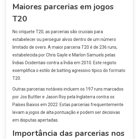
Maiores parcerias em jogos
T20
No críquete T20, as parcerias são cruciais para
estabelecer ou perseguir alvos dentro de um número
limitado de overs. A maior parceria T20 é de 236 runs,
estabelecida por Chris Gayle e Marlon Samuels pelas
Índias Ocidentais contra a Índia em 2010. Este registo
exemplifica o estilo de batting agressivo típico do formato
T20.
Outras parcerias notáveis incluem os 197 runs marcados
por Jos Buttler e Jason Roy pela Inglaterra contra os
Países Baixos em 2022. Estas parcerias frequentemente
levam a jogos de alta pontuação e podem ser decisivas
em disputas apertadas.
Importância das parcerias nos