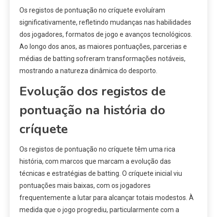
Os registos de pontuação no críquete evoluíram
significativamente, refletindo mudanças nas habilidades
dos jogadores, formatos de jogo e avanços tecnológicos.
Ao longo dos anos, as maiores pontuações, parcerias e
médias de batting sofreram transformações notáveis,
mostrando a natureza dinâmica do desporto.
Evolução dos registos de
pontuação na história do
críquete
Os registos de pontuação no críquete têm uma rica
história, com marcos que marcam a evolução das
técnicas e estratégias de batting. O críquete inicial viu
pontuações mais baixas, com os jogadores
frequentemente a lutar para alcançar totais modestos. À
medida que o jogo progrediu, particularmente com a