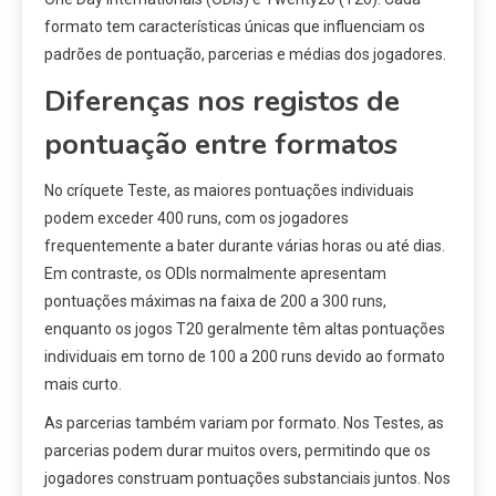
formato tem características únicas que influenciam os
padrões de pontuação, parcerias e médias dos jogadores.
Diferenças nos registos de
pontuação entre formatos
No críquete Teste, as maiores pontuações individuais
podem exceder 400 runs, com os jogadores
frequentemente a bater durante várias horas ou até dias.
Em contraste, os ODIs normalmente apresentam
pontuações máximas na faixa de 200 a 300 runs,
enquanto os jogos T20 geralmente têm altas pontuações
individuais em torno de 100 a 200 runs devido ao formato
mais curto.
As parcerias também variam por formato. Nos Testes, as
parcerias podem durar muitos overs, permitindo que os
jogadores construam pontuações substanciais juntos. Nos