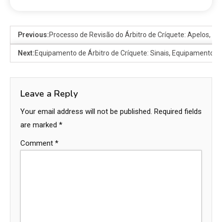
Previous:
Processo de Revisão do Árbitro de Críquete: Apelos, Co
Next:
Equipamento de Árbitro de Críquete: Sinais, Equipamento d
Leave a Reply
Your email address will not be published.
Required fields
are marked
*
Comment
*