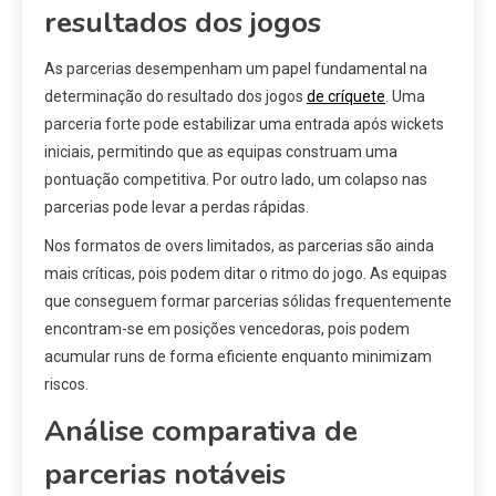
resultados dos jogos
As parcerias desempenham um papel fundamental na
determinação do resultado dos jogos
de críquete
. Uma
parceria forte pode estabilizar uma entrada após wickets
iniciais, permitindo que as equipas construam uma
pontuação competitiva. Por outro lado, um colapso nas
parcerias pode levar a perdas rápidas.
Nos formatos de overs limitados, as parcerias são ainda
mais críticas, pois podem ditar o ritmo do jogo. As equipas
que conseguem formar parcerias sólidas frequentemente
encontram-se em posições vencedoras, pois podem
acumular runs de forma eficiente enquanto minimizam
riscos.
Análise comparativa de
parcerias notáveis