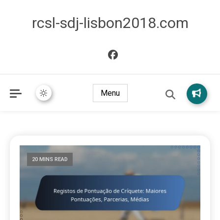
rcsl-sdj-lisbon2018.com
Menu
20 MINS READ