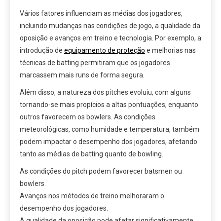
Vários fatores influenciam as médias dos jogadores,
incluindo mudanças nas condições de jogo, a qualidade da
oposição e avanços em treino e tecnologia. Por exemplo, a
introdução de
equipamento de proteção
e melhorias nas
técnicas de batting permitiram que os jogadores
marcassem mais runs de forma segura.
Além disso, a natureza dos pitches evoluiu, com alguns
tornando-se mais propícios a altas pontuações, enquanto
outros favorecem os bowlers. As condições
meteorológicas, como humidade e temperatura, também
podem impactar o desempenho dos jogadores, afetando
tanto as médias de batting quanto de bowling.
As condições do pitch podem favorecer batsmen ou
bowlers.
Avanços nos métodos de treino melhoraram o
desempenho dos jogadores.
A qualidade da oposição pode afetar significativamente