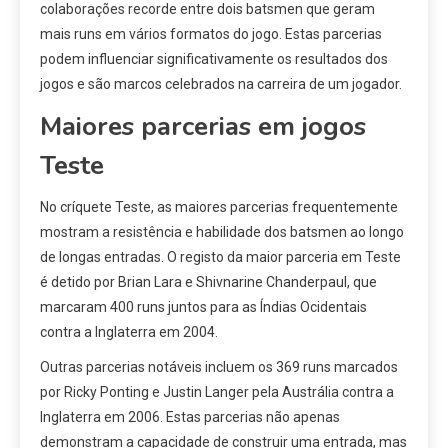
colaborações recorde entre dois batsmen que geram
mais runs em vários formatos do jogo. Estas parcerias
podem influenciar significativamente os resultados dos
jogos e são marcos celebrados na carreira de um jogador.
Maiores parcerias em jogos
Teste
No críquete Teste, as maiores parcerias frequentemente
mostram a resistência e habilidade dos batsmen ao longo
de longas entradas. O registo da maior parceria em Teste
é detido por Brian Lara e Shivnarine Chanderpaul, que
marcaram 400 runs juntos para as Índias Ocidentais
contra a Inglaterra em 2004.
Outras parcerias notáveis incluem os 369 runs marcados
por Ricky Ponting e Justin Langer pela Austrália contra a
Inglaterra em 2006. Estas parcerias não apenas
demonstram a capacidade de construir uma entrada, mas