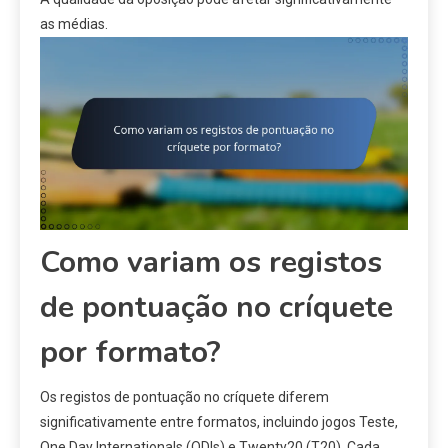
as médias.
Como variam os registos
de pontuação no críquete
por formato?
Os registos de pontuação no críquete diferem
significativamente entre formatos, incluindo jogos Teste,
One Day Internationals (ODIs) e Twenty20 (T20). Cada