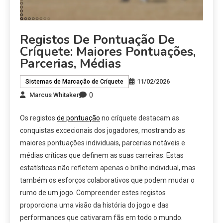
Registos De Pontuação De
Críquete: Maiores Pontuações,
Parcerias, Médias
11/02/2026
Sistemas de Marcação de Críquete
0
Marcus Whitaker
Os registos
de pontuação
no críquete destacam as
conquistas excecionais dos jogadores, mostrando as
maiores pontuações individuais, parcerias notáveis e
médias críticas que definem as suas carreiras. Estas
estatísticas não refletem apenas o brilho individual, mas
também os esforços colaborativos que podem mudar o
rumo de um jogo. Compreender estes registos
proporciona uma visão da história do jogo e das
performances que cativaram fãs em todo o mundo.