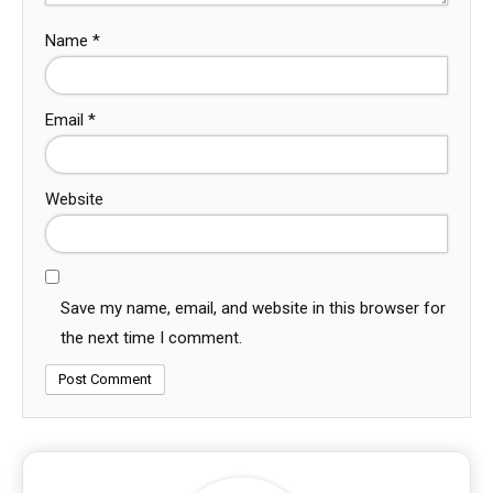
Name
*
Email
*
Website
Save my name, email, and website in this browser for
the next time I comment.